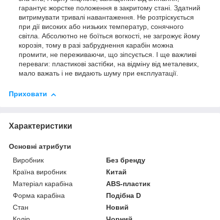
гарантує жорстке положення в закритому стані. Здатний
витримувати тривалі навантаження. Не розтріскується
при дії високих або низьких температур, сонячного
світла. Абсолютно не боїться вогкості, не загрожує йому
корозія, тому в разі забруднення карабін можна
промити, не переживаючи, що зіпсується. І ще важливі
переваги: пластикові застібки, на відміну від металевих,
мало важать і не видають шуму при експлуатації.
Приховати
Характеристики
Основні атрибути
Виробник
Без бренду
Країна виробник
Китай
Матеріал карабіна
ABS-пластик
Форма карабіна
Подібна D
Стан
Новий
Колір
Чорний