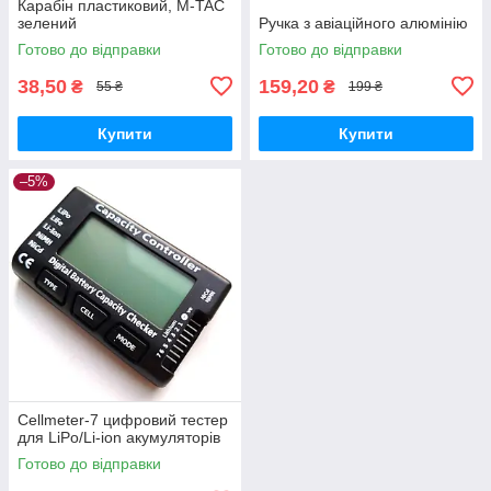
Карабін пластиковий, M-TAC
зелений
Ручка з авіаційного алюмінію
Готово до відправки
Готово до відправки
38,50
159,20
₴
₴
55 ₴
199 ₴
Купити
Купити
–5%
Cellmeter-7 цифровий тестер
для LiPo/Li-ion акумуляторів
Готово до відправки