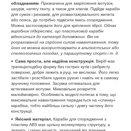
обладнанням
. Призначена для закріплення мотузок,
шнурів, натягу тенту, а також для ключів. Підійде карабін
для сумок і рюкзаків, для розвантажувального жилета
або пояса, де потрібно підвісити якесь спорядження.
Можна застосовувати його для кріплення зброї.
Однак
виробник підкреслює, що пластиковий карабін
відноситься до категорії допоміжних. Він не
розрахований на серйозні силові навантаження, тому
його не можна використовувати в альпіністських або
спелеологічних походах, у парашутному спорті і т. д.
Сама проста, але надійна конструкція
. Виріб має
трапецієподібну форму без гострих кутів і ребристу
поверхню, добре лежить в руці, не вислизає. Його легко
застібати і розстібати однією рукою і навіть не в самому
зручному положенні. Засувка оптимальна для
встегивания мотузки. Мимовільне розкриття
малоймовірно. Особливість моделі полягає в тому, що
максимальне навантаження передається на «спинку»
карабіна, тобто найбільш сильну і довгу частину його
конструкції.
Якісний матеріал.
Карабін для спорядження з
пластику ABS має щільну молекулярну структуру, а
значить, і гарну міцність, захищений від згинання,