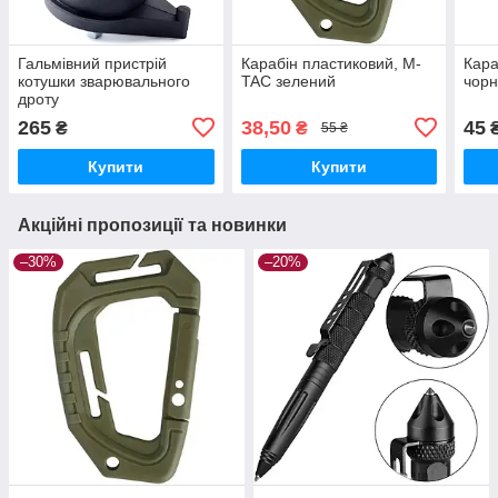
Гальмівний пристрій
Карабін пластиковий, M-
Кара
котушки зварювального
TAC зелений
чор
дроту
265
38,50
45
₴
₴
55 ₴
Купити
Купити
Акційні пропозиції та новинки
–30%
–20%