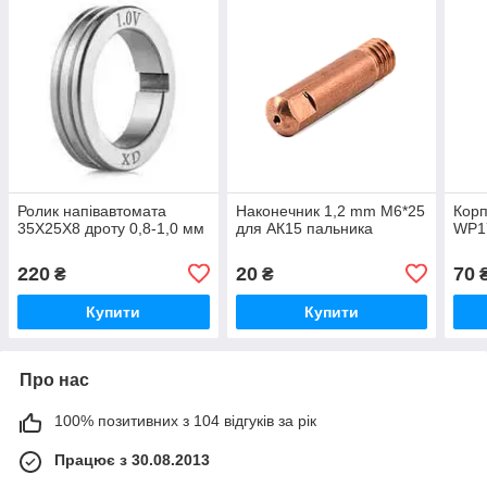
Ролик напівавтомата
Наконечник 1,2 mm М6*25
Корп
35Х25Х8 дроту 0,8-1,0 мм
для АК15 пальника
WP1
220
20
70
₴
₴
Купити
Купити
Про нас
100% позитивних з 104 відгуків за рік
Працює з 30.08.2013