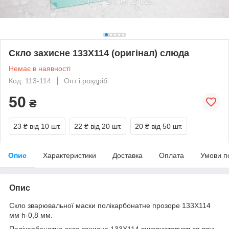
Скло захисне 133Х114 (оригінал) слюда
Немає в наявності
Код: 113-114
Опт і роздріб
50
₴
23 ₴
від 10 шт.
22 ₴
від 20 шт.
20 ₴
від 50 шт.
Опис
Характеристики
Доставка
Оплата
Умови п
Опис
Скло зварювальної маски полікарбонатне прозоре 133Х114
мм h-0,8 мм.
Полікарбонатне скло захисне 133Х114 використовується при