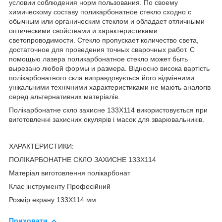
условии соблюдения норм пользования. По своему
химическому составу поликарбонатное стекло сходно с
обычным или органическим стеклом и обладает отличными
оптическими свойствами и характеристиками
светопроводимости. Стекло пропускает количество света,
достаточное для проведения точных сварочных работ. С
помощью лазера поликарбонатное стекло может быть
вырезано любой формы и размера. Відносно висока вартість
полікарбонатного скла виправдовується його відмінними
унікальними технічними характеристиками не мають аналогів
серед альтернативних матеріалів.
Полікарбонатне скло захисне 133Х114 використовується при
виготовленні захисних окулярів і масок для зварювальників.
ХАРАКТЕРИСТИКИ:
ПОЛІКАРБОНАТНЕ СКЛО ЗАХИСНЕ 133Х114
Матеріал виготовлення полікарбонат
Клас інструменту Професійний
Розмір екрану 133Х114 мм
Приховати