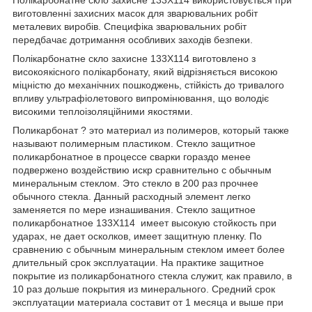
виготовленні захисних масок для зварювальних робіт
металевих виробів. Специфіка зварювальних робіт
передбачає дотримання особливих заходів безпеки.
Полікарбонатне скло захисне 133Х114 виготовлено з
високоякісного полікарбонату, який відрізняється високою
міцністю до механічних пошкоджень, стійкість до тривалого
впливу ультрафіолетового випромінювання, що володіє
високими теплоізоляційними якостями.
Поликарбонат ? это материал из полимеров, который также
называют полимерным пластиком. Стекло защитное
поликарбонатное в процессе сварки гораздо менее
подвержено воздействию искр сравнительно с обычным
минеральным стеклом. Это стекло в 200 раз прочнее
обычного стекла. Данный расходный элемент легко
заменяется по мере изнашивания. Стекло защитное
поликарбонатное 133Х114 имеет высокую стойкость при
ударах, не дает осколков, имеет защитную пленку. По
сравнению с обычным минеральным стеклом имеет более
длительный срок эксплуатации. На практике защитное
покрытие из поликарбонатного стекла служит, как правило, в
10 раз дольше покрытия из минерального. Средний срок
эксплуатации материала составит от 1 месяца и выше при