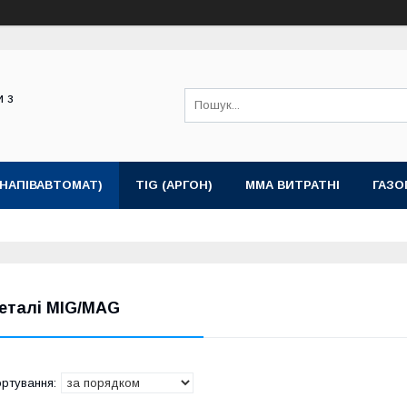
и з
(НАПІВАВТОМАТ)
TIG (АРГОН)
MMA ВИТРАТНІ
ГАЗО
еталі MIG/MAG