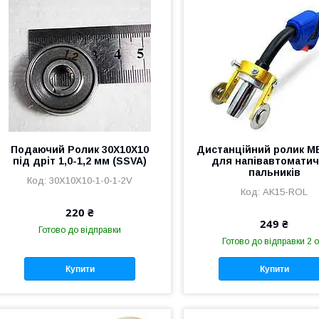
Подаючий Ролик 30Х10Х10
Дистанційний ролик M
під дріт 1,0-1,2 мм (SSVA)
для напівавтомати
пальників
30Х10Х10-1-0-1-2V
AK15-ROL
220 ₴
249 ₴
Готово до відправки
Готово до відправки 2 о
Купити
Купити