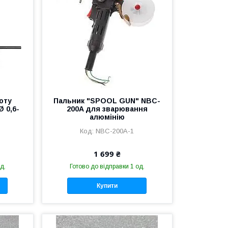
оту
Пальник "SPOOL GUN" NBC-
Ø 0,6-
200A для зварювання
алюмінію
NBC-200A-1
1 699 ₴
д.
Готово до відправки 1 од.
Купити