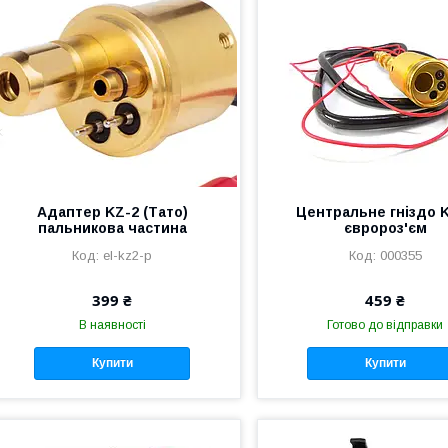
Адаптер KZ-2 (Тато)
Центральне гніздо 
пальникова частина
євророз'єм
el-kz2-p
000355
399 ₴
459 ₴
В наявності
Готово до відправки
Купити
Купити