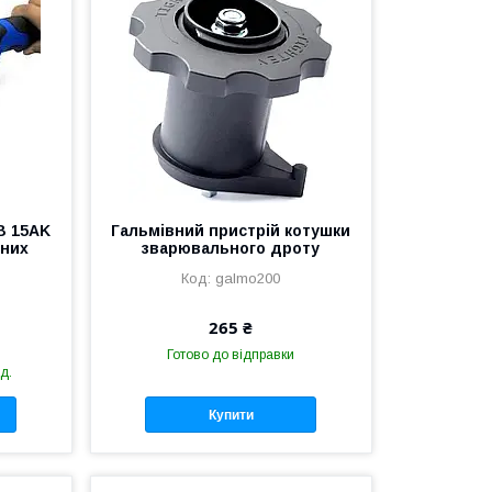
B 15AK
Гальмівний пристрій котушки
чних
зварювального дроту
galmo200
265 ₴
Готово до відправки
д.
Купити