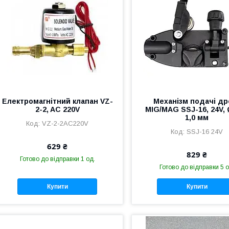
Електромагнітний клапан VZ-
Механізм подачі др
2-2, AC 220V
MIG/MAG SSJ-16, 24V, 
1,0 мм
VZ-2-2AC220V
SSJ-16 24V
629 ₴
829 ₴
Готово до відправки 1 од.
Готово до відправки 5 о
Купити
Купити