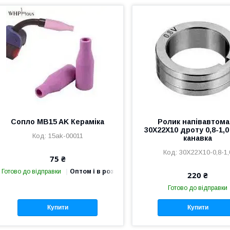
Сопло MB15 AK Кераміка
Ролик напівавтома
30Х22Х10 дроту 0,8-1,0
15ak-00011
канавка
30Х22Х10-0,8-1,
75 ₴
Готово до відправки
Оптом і в роздріб
220 ₴
Готово до відправки
Купити
Купити