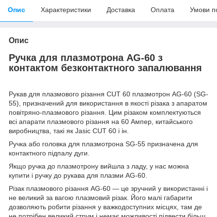
Опис
Характеристики
Доставка
Оплата
Умови п
Опис
Ручка для плазмотрона AG-60 з
контактом безконтактного запалювання
Рукав для плазмового різання CUT 60 плазмотрон AG-60 (SG-
55), призначений для використання в якості різака з апаратом
повітряно-плазмового різання. Цим різаком комплектуються
всі апарати плазмового різання на 60 Ампер, китайського
виробництва, такі як Jasic CUT 60 і ін.
Ручка або головка для плазмотрона SG-55 призначена для
контактного підпалу дуги.
Якщо ручка до плазмотрону вийшла з ладу, у нас можна
купити і ручку до рукава для плазми AG-60.
Різак плазмового різання AG-60 ― це зручний у використанні і
не великий за вагою плазмовий різак. Його малі габарити
дозволяють робити різання у важкодоступних місцях, там де
не потрібен великий струм і немає можливості підвести більш