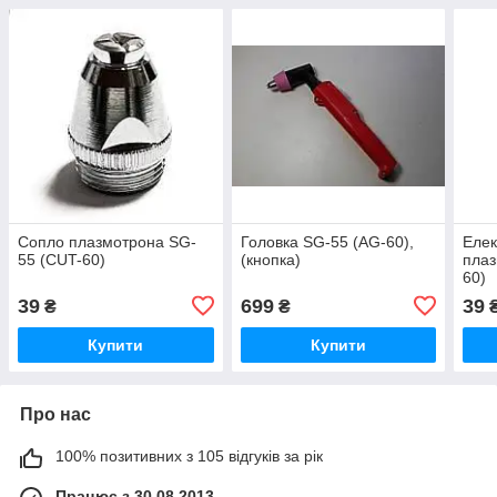
Сопло плазмотрона SG-
Головка SG-55 (AG-60),
Елек
55 (CUT-60)
(кнопка)
плаз
60)
39
699
39
₴
₴
Купити
Купити
Про нас
100% позитивних з 105 відгуків за рік
Працює з 30.08.2013