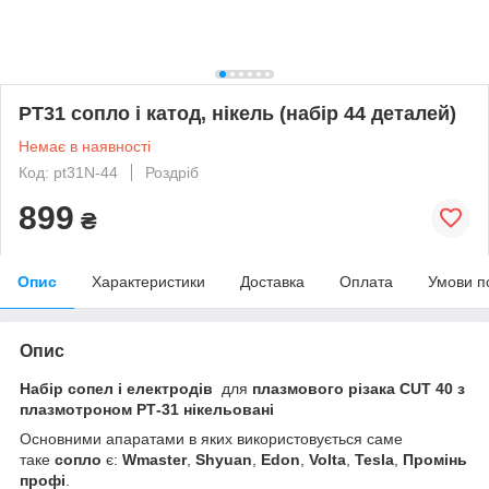
PT31 сопло і катод, нікель (набір 44 деталей)
Немає в наявності
Код: pt31N-44
Роздріб
899
₴
Опис
Характеристики
Доставка
Оплата
Умови п
Опис
Набір сопел і електродів
для
плазмового різака CUT 40 з
плазмотроном РТ-31 нікельовані
Основними апаратами в яких використовується саме
таке
сопло
є:
Wmaster
,
Shyuan
,
Edon
,
Volta
,
Tesla
,
Промінь
профі
.