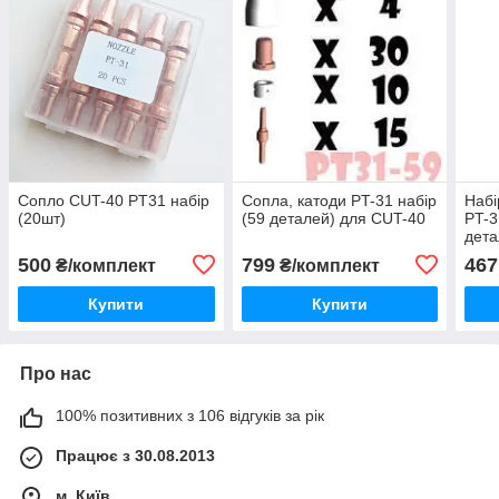
Сопло CUT-40 PT31 набір
Сопла, катоди PT-31 набір
Набі
(20шт)
(59 деталей) для CUT-40
PT-3
дета
500
799
467
₴/комплект
₴/комплект
Купити
Купити
Про нас
100% позитивних з 106 відгуків за рік
Працює з 30.08.2013
м. Київ