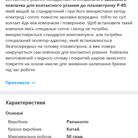
ковпачка для контактного різання до плазмотрону P-80
,
який вищий за стандартнний і при його використанні катод-
електрод і сопло повністю заховані всередині, тобто по суті
контакт йде між ковпачком і поверхнею. Щоб встановити такий
ковпачок якісь спеціальні сопло і катод не потрібні,
використовуються стандартні комплектуючі, але потрібен
спеціальний ізолятор-адаптер, який встановлюється
безпосередньо на головку плазмотрона, а вже поверх
накручується сам ковпачок для контактної різання. Ковпачок
виготовлений з мідного сплаву і покритий шаром захисного
покриття на основі нікелю для зниження налипання бризок
під час роботи.
Приховати
Характеристики
Основні
Виробник
Panasonic
Країна виробник
Китай
Максимальна робоча
50 град.