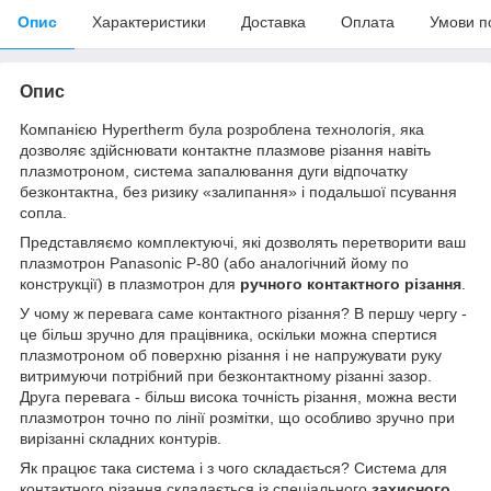
Опис
Характеристики
Доставка
Оплата
Умови п
Опис
Компанією Hypertherm була розроблена технологія, яка
дозволяє здійснювати контактне плазмове різання навіть
плазмотроном, система запалювання дуги відпочатку
безконтактна, без ризику «залипання» і подальшої псування
сопла.
Представляємо комплектуючі, які дозволять перетворити ваш
плазмотрон Panasonic P-80 (або аналогічний йому по
конструкції) в плазмотрон для
ручного контактного різання
.
У чому ж перевага саме контактного різання? В першу чергу -
це більш зручно для працівника, оскільки можна спертися
плазмотроном об поверхню різання і не напружувати руку
витримуючи потрібний при безконтактному різанні зазор.
Друга перевага - більш висока точність різання, можна вести
плазмотрон точно по лінії розмітки, що особливо зручно при
вирізанні складних контурів.
Як працює така система і з чого складається? Система для
контактного різання складається із спеціального
захисного