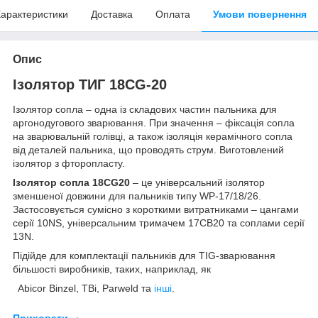
арактеристики
Доставка
Оплата
Умови повернення
Опис
Ізолятор ТИГ 18CG-20
Ізолятор сопла – одна із складових частин пальника для
аргонодугового зварювання. При значення – фіксація сопла
на зварювальній голівці, а також ізоляція керамічного сопла
від деталей пальника, що проводять струм. Виготовлений
ізолятор з фторопласту.
Ізолятор сопла 18
CG
20
– це універсальний ізолятор
зменшеної довжини для пальників типу WP-17/18/26.
Застосовується сумісно з короткими витратниками – цангами
серії 10NS, універсальним тримачем 17CB20 та соплами серії
13N.
Підійде для комплектації пальників для TIG-зварювання
більшості виробників, таких, наприклад, як
Abicor Binzel, TBi, Parweld та
інші
.