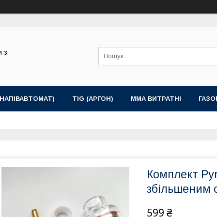
и з
(НАПІВАВТОМАТ)
TIG (АРГОН)
MMA ВИТРАТНІ
ГАЗО
Комплект Pyr
збільшеним 
599 ₴