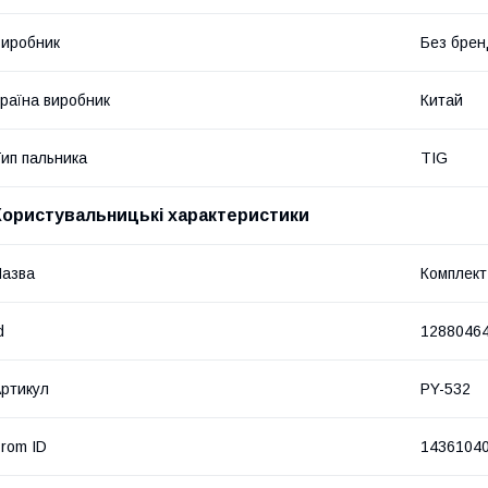
иробник
Без брен
раїна виробник
Китай
ип пальника
TIG
Користувальницькі характеристики
азва
Комплект
d
1288046
ртикул
PY-532
rom ID
1436104