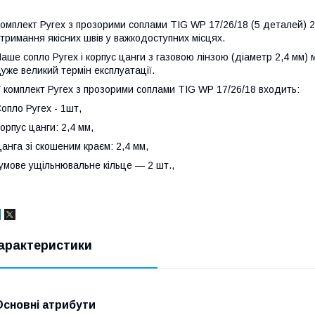
омплект Pyrex з прозорими соплами TIG WP 17/26/18 (5 деталей) 
тримання якісних швів у важкодоступних місцях.
аше сопло Pyrex і корпус цанги з газовою лінзою (діаметр 2,4 мм)
уже великий термін експлуатації.
 комплект Pyrex з прозорими соплами TIG WP 17/26/18 входить:
опло Pyrex - 1шт,
орпус цанги: 2,4 мм,
анга зі скошеним краєм: 2,4 мм,
умове ущільнювальне кільце — 2 шт.,
арактеристики
Основні атрибути