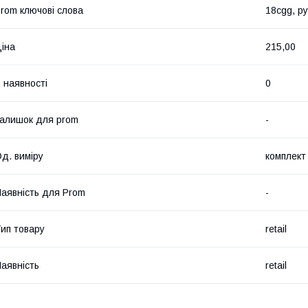
rom ключові слова
18cgg, py
іна
215,00
 наявності
0
алишок для prom
-
д. виміру
комплект
аявність для Prom
-
ип товару
retail
аявність
retail