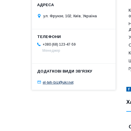
К
о
ул. Фрунзе, 102, Київ, Україна
Н
д
У
+380 (68) 123-47-59
С
Менеджер
К
Ц
Г
el-teh-biz@ukr.net
Х