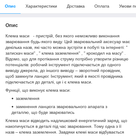
Опис
Характеристики
Доставка
Оплата
Умови п
Опис
Клема маси - пристрій, без якого неможливо виконання
зварювання будь-якого виду. Цей зварювальний аксесуар має
декілька назв, які часто можна зустріти в побуті та інтернеті: "
затискач маси" , " клема заземлення" , " крокодил на масу" .
Відомо, що для протікання струму потрібно утворити різницю
потенціалів: робочий інструмент підключається до одного
виводу джерела, до іншого виводу – зворотний провідник,
щоб замкнути ланцюг. Інструмент, який в якості провідника
підключається до деталі, це і є клема маси.
Функції, що виконує клема маси:
заземлення
замкнення ланцюга зварювального апарата з
деталлю, що буде зварюватись
Клема маси відводить надлишковий енергетичний заряд, що
накопичується в деталі під час зварювання. Тому одна з її
назв – клема заземлення. Завдяки клемі маси відбувається