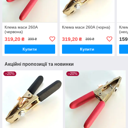
Клема маси 260А
Клема маси 260А (чорна)
Клем
(червона)
(нео
319,20
319,20
159
₴
₴
399 ₴
399 ₴
Купити
Купити
Акційні пропозиції та новинки
–20%
–20%