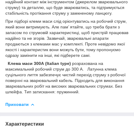
надійний контакт між інструментом (джерелом зварювального
струму) та деталлю, що буде зварюватись, та підтримується
стабільність протікання струму у замкненому ланцюгу.
При підборі клеми маси слід орієнтуватись на робочий струм,
який вони витримують. Але пам’ ятайте, що треба брати з
запасом по струмовій характеристиці, щоб пристрій працював
надійно та не згорів. Зазвичай, зварювальні апарати
продаються з клемами мас у комплекті. Проте невідомо якої
якості і характеристик вони можуть бути, тому пропонуємо
одразу замінити на інші, які підберете самі.
Клема маси 300А (Italian type)
розрахована на
максимальний робочий струм до 300 А. Латунна клема
суцільного лиття забезпечує чистий перехід струму з робочої
поверхні на зварювальний кабель. Підходить для виконання
зварювальних робіт на високих зварювальних струмах. Без
шлейфа. Тип затискання: пружинний.
Приховати
Характеристики