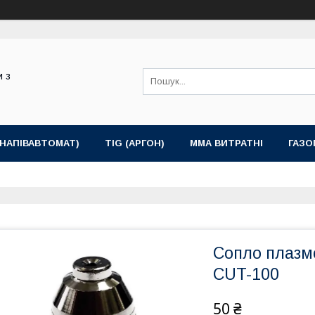
и з
(НАПІВАВТОМАТ)
TIG (АРГОН)
MMA ВИТРАТНІ
ГАЗО
Сопло плазмо
CUT-100
50 ₴