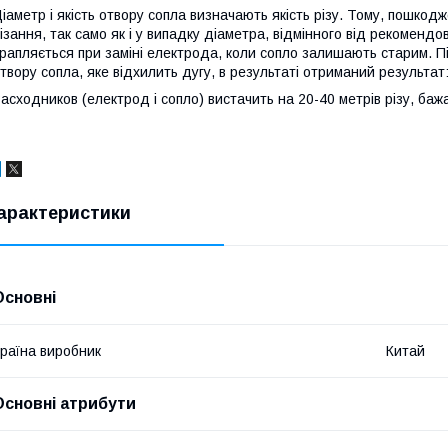
іаметр і якість отвору сопла визначають якість різу. Тому, пошкод
ізання, так само як і у випадку діаметра, відмінного від рекомендо
рапляється при заміні електрода, коли сопло залишають старим. П
твору сопла, яке відхилить дугу, в результаті отриманий результат
асходников (електрод і сопло) вистачить на 20-40 метрів різу, баж
арактеристики
Основні
раїна виробник
Китай
Основні атрибути