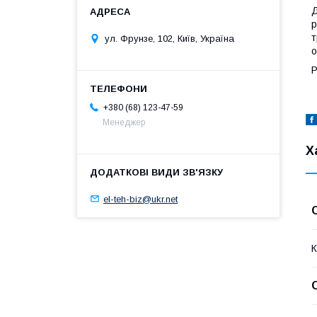
Д
р
т
ул. Фрунзе, 102, Київ, Україна
о
Р
+380 (68) 123-47-59
Менеджер
Х
el-teh-biz@ukr.net
К