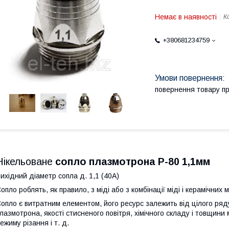
Немає в наявності
К
+380681234759
повернення товару п
Нікельоване
сопло плазмотрона P-80 1,1мм
ихідний діаметр сопла д. 1,1 (40А)
опло роблять, як правило, з міді або з комбінації міді і керамічн
опло є витратним елементом, його ресурс залежить від цілого ряду 
лазмотрона, якості стисненого повітря, хімічного складу і товщини
ежиму різання і т. д.