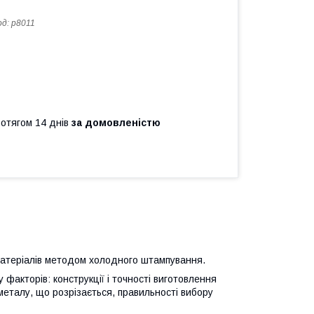
од:
p8011
ротягом 14 днів
за домовленістю
их матеріалів методом холодного штампування.
факторів: конструкції і точності виготовлення
 металу, що розрізається, правильності вибору