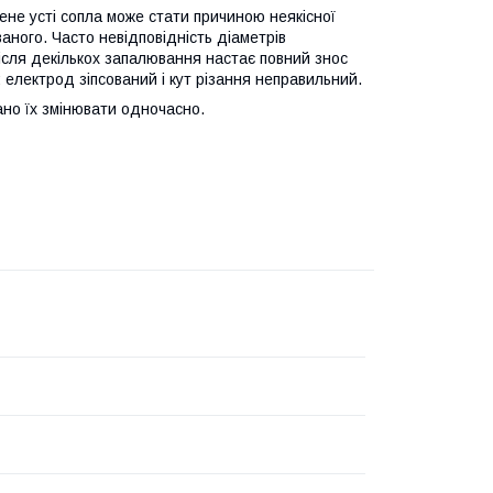
жене усті сопла може стати причиною неякісної
ваного. Часто невідповідність діаметрів
ісля декількох запалювання настає повний знос
: електрод зіпсований і кут різання неправильний.
ано їх змінювати одночасно.