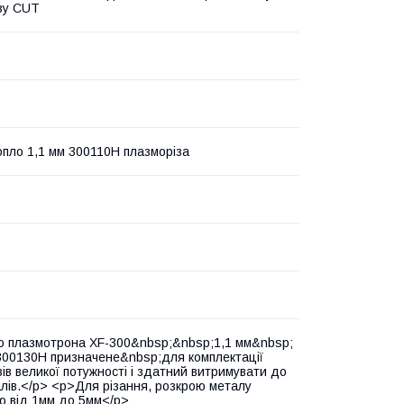
зу CUT
опло 1,1 мм 300110H плазморіза
 плазмотрона XF-300&nbsp;&nbsp;1,1 мм&nbsp;
300130H призначене&nbsp;для комплектації
зів великої потужності і здатний витримувати до
алів.</p> <p>Для різання, розкрою металу
 від 1мм до 5мм</p>