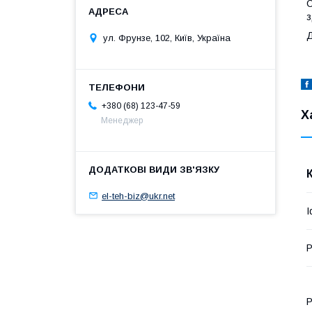
С
з
Д
ул. Фрунзе, 102, Київ, Україна
+380 (68) 123-47-59
Х
Менеджер
el-teh-biz@ukr.net
I
P
P