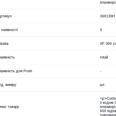
плазморі
ртикул
300130H
 наявності
0
азва
XF-300 с
аявність
retail
аявність для Prom
-
д. виміру
шт.
<p>Сопло
з кодом 
пис товару
плазморі
600 підп
товщиною