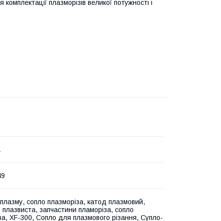
омплектації плазморізів великої потужності і
1
49
 плазму, сопло плазморіза, катод плазмовий,
 плазвиста, запчастини пламоріза, сопло
за, XF-300, Сопло для плазмового різання, Супло-