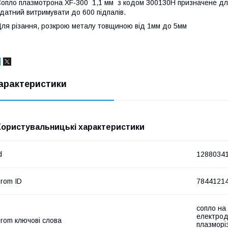
опло плазмотрона XF-300 1,1 мм з кодом 300130H призначене для к
датний витримувати до 600 підпалів.
ля різання, розкрою металу товщиною від 1мм до 5мм
арактеристики
Користувальницькі характеристики
d
1288034
rom ID
7844121
сопло на
електрод
rom ключові слова
плазморі