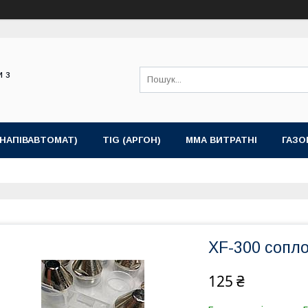
и з
(НАПІВАВТОМАТ)
TIG (АРГОН)
MMA ВИТРАТНІ
ГАЗО
XF-300 сопло
125 ₴