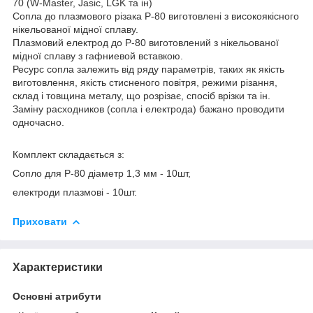
70 (W-Master, Jasic, LGK та ін)
Сопла до плазмового різака P-80 виготовлені з високоякісного
нікельованої мідної сплаву.
Плазмовий електрод до P-80 виготовлений з нікельованої
мідної сплаву з гафниевой вставкою.
Ресурс сопла залежить від ряду параметрів, таких як якість
виготовлення, якість стисненого повітря, режими різання,
склад і товщина металу, що розрізає, спосіб врізки та ін.
Заміну расходников (сопла і електрода) бажано проводити
одночасно.
Комплект складається з:
Сопло для Р-80 діаметр 1,3 мм - 10шт,
електроди плазмові - 10шт.
Приховати
Характеристики
Основні атрибути