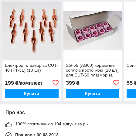
Електрод плазморіза CUT-
SG-55 (AG60) керамічне
Сопл
40 (PT-31) (10 шт)
сопло з проточкою (10 шт)
для CUT-60 плазморіза
199
399
55
₴/комплект
₴
Купити
Купити
Про нас
100% позитивних з 104 відгуків за рік
Працює з 30.08.2013